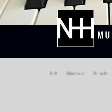
MU
NHH
Silberfuxxx
KO rockt.