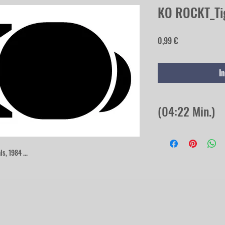
KO ROCKT_Tig
Preis
0,99 €
I
(04:22 Min.)
s, 1984 ...