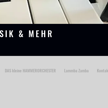
SIK & MEHR
DAS kleine HAMMERORCHESTER
Lammba Zamba
Kontak